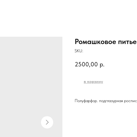
Ромашковое питье
SKU:
2500,00
р.
в корзину
Полуфарфор. подглазурная роспис